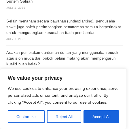
Sistem Saliran
JULY 1, 2026
Selain menanam secara bawahan (underplanting), pengusaha
sawit juga boleh pertimbangkan penanaman semula berperingkat
untuk mengurangkan kesusahan tiada pendapatan
JULY 1, 2026
Adakah pembiakan cantuman durian yang menggunakan pucuk
atau sion muda dari pokok belum matang akan mempengaruhi
kualiti buah kelak?
JULY 1, 2026
We value your privacy
Lebih Banyak Ditanam, Kerugian Lagi Besar?
We use cookies to enhance your browsing experience, serve
JULY 1, 2026
personalized ads or content, and analyze our traffic. By
clicking "Accept All", you consent to our use of cookies.
Tanam Semula Sawit: Peluang Memperbaharui Produktiviti dan
Infrastruktur Ladang
Customize
Reject All
Accept All
JULY 1, 2026