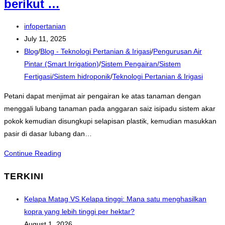
berikut …
Post
infopertanian
author:
Post
July 11, 2025
published:
Post
Blog
/
Blog - Teknologi Pertanian & Irigasi
/
Pengurusan Air
category:
Pintar (Smart Irrigation)
/
Sistem Pengairan/Sistem
Fertigasi/Sistem hidroponik
/
Teknologi Pertanian & Irigasi
Petani dapat menjimat air pengairan ke atas tanaman dengan
menggali lubang tanaman pada anggaran saiz isipadu sistem akar
pokok kemudian disungkupi selapisan plastik, kemudian masukkan
pasir di dasar lubang dan…
Kaedah
Continue Reading
baru
TERKINI
untuk
menjimat
Kelapa Matag VS Kelapa tinggi: Mana satu menghasilkan
air
kopra yang lebih tinggi per hektar?
pengairan
August 1, 2026