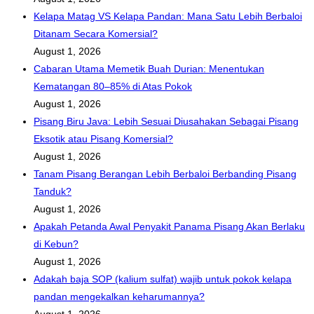
ke
Kelapa Matag VS Kelapa Pandan: Mana Satu Lebih Berbaloi
atas
Ditanam Secara Komersial?
tanaman,
August 1, 2026
seperti
Cabaran Utama Memetik Buah Durian: Menentukan
berikut
Kematangan 80–85% di Atas Pokok
…
August 1, 2026
Pisang Biru Java: Lebih Sesuai Diusahakan Sebagai Pisang
Eksotik atau Pisang Komersial?
August 1, 2026
Tanam Pisang Berangan Lebih Berbaloi Berbanding Pisang
Tanduk?
August 1, 2026
Apakah Petanda Awal Penyakit Panama Pisang Akan Berlaku
di Kebun?
August 1, 2026
Adakah baja SOP (kalium sulfat) wajib untuk pokok kelapa
pandan mengekalkan keharumannya?