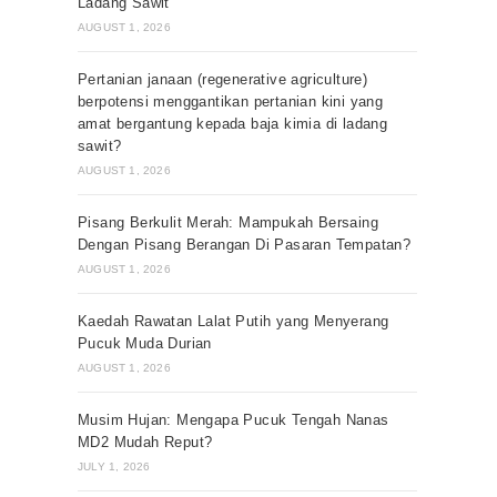
Ladang Sawit
AUGUST 1, 2026
Pertanian janaan (regenerative agriculture)
berpotensi menggantikan pertanian kini yang
amat bergantung kepada baja kimia di ladang
sawit?
AUGUST 1, 2026
Pisang Berkulit Merah: Mampukah Bersaing
Dengan Pisang Berangan Di Pasaran Tempatan?
AUGUST 1, 2026
Kaedah Rawatan Lalat Putih yang Menyerang
Pucuk Muda Durian
AUGUST 1, 2026
Musim Hujan: Mengapa Pucuk Tengah Nanas
MD2 Mudah Reput?
JULY 1, 2026