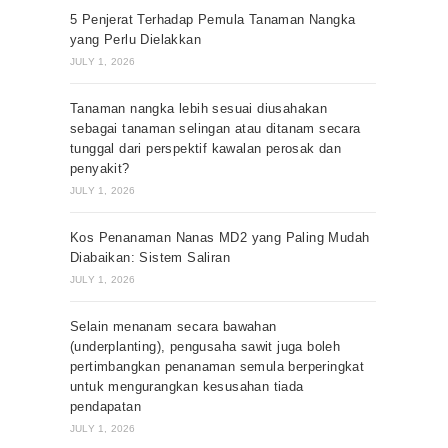
5 Penjerat Terhadap Pemula Tanaman Nangka
yang Perlu Dielakkan
JULY 1, 2026
Tanaman nangka lebih sesuai diusahakan
sebagai tanaman selingan atau ditanam secara
tunggal dari perspektif kawalan perosak dan
penyakit?
JULY 1, 2026
Kos Penanaman Nanas MD2 yang Paling Mudah
Diabaikan: Sistem Saliran
JULY 1, 2026
Selain menanam secara bawahan
(underplanting), pengusaha sawit juga boleh
pertimbangkan penanaman semula berperingkat
untuk mengurangkan kesusahan tiada
pendapatan
JULY 1, 2026