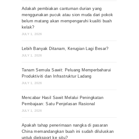
Adakah pembiakan cantuman durian yang
menggunakan pucuk atau sion muda dari pokok
belum matang akan mempengaruhi kualiti buah
kelak?
JULY 1, 2026
Lebih Banyak Ditanam, Kerugian Lagi Besar?
JULY 1, 2026
Tanam Semula Sawit: Peluang Memperbaharui
Produktiviti dan Infrastruktur Ladang
JULY 1, 2026
Mencabar Hasil Sawit Melalui Peningkatan
Pembajaan: Satu Penjelasan Rasional
JULY 1, 2026
Apakah tahap penerimaan nangka di pasaran
China memandangkan buah ini sudah diluluskan
untuk dieksport ke situ?