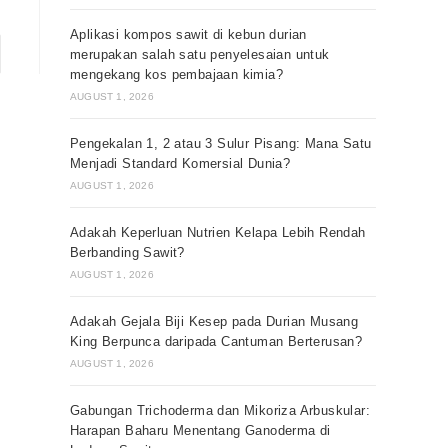
Aplikasi kompos sawit di kebun durian
merupakan salah satu penyelesaian untuk
mengekang kos pembajaan kimia?
AUGUST 1, 2026
Pengekalan 1, 2 atau 3 Sulur Pisang: Mana Satu
Menjadi Standard Komersial Dunia?
AUGUST 1, 2026
Adakah Keperluan Nutrien Kelapa Lebih Rendah
Berbanding Sawit?
AUGUST 1, 2026
Adakah Gejala Biji Kesep pada Durian Musang
King Berpunca daripada Cantuman Berterusan?
AUGUST 1, 2026
Gabungan Trichoderma dan Mikoriza Arbuskular:
Harapan Baharu Menentang Ganoderma di