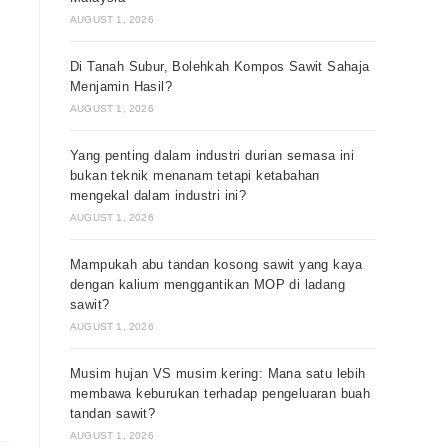
AUGUST 1, 2026
Di Tanah Subur, Bolehkah Kompos Sawit Sahaja
Menjamin Hasil?
AUGUST 1, 2026
Yang penting dalam industri durian semasa ini
bukan teknik menanam tetapi ketabahan
mengekal dalam industri ini?
AUGUST 1, 2026
Mampukah abu tandan kosong sawit yang kaya
dengan kalium menggantikan MOP di ladang
sawit?
AUGUST 1, 2026
Musim hujan VS musim kering: Mana satu lebih
membawa keburukan terhadap pengeluaran buah
tandan sawit?
AUGUST 1, 2026