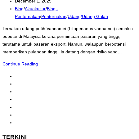
author:
Post
December 1, 2025
published:
Post
Blog
/
Akuakultur
/
Blog -
category:
Penternakan
/
Penternakan
/
Udang/Udang Galah
Ternakan udang putih Vannamei (Litopenaeus vannamei) semakin
popular di Malaysia kerana permintaan pasaran yang tinggi,
terutama untuk pasaran eksport. Namun, walaupun berpotensi
memberikan pulangan tinggi, ia datang dengan risiko yang…
Risiko
Continue Reading
menternak
1
udang
2
putih
3
Vannamei
4
lebih
…
tinggi
10
berbanding
Go
ikan
to
tilapia
TERKINI
the