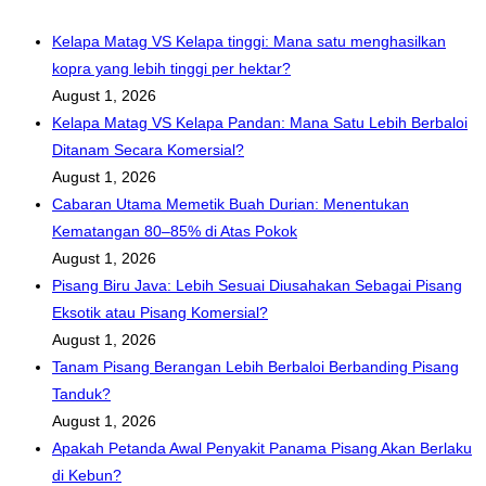
tetapi
next
menjana
Kelapa Matag VS Kelapa tinggi: Mana satu menghasilkan
page
pulangan
kopra yang lebih tinggi per hektar?
lebih
August 1, 2026
tinggi?
Kelapa Matag VS Kelapa Pandan: Mana Satu Lebih Berbaloi
Ditanam Secara Komersial?
August 1, 2026
Cabaran Utama Memetik Buah Durian: Menentukan
Kematangan 80–85% di Atas Pokok
August 1, 2026
Pisang Biru Java: Lebih Sesuai Diusahakan Sebagai Pisang
Eksotik atau Pisang Komersial?
August 1, 2026
Tanam Pisang Berangan Lebih Berbaloi Berbanding Pisang
Tanduk?
August 1, 2026
Apakah Petanda Awal Penyakit Panama Pisang Akan Berlaku
di Kebun?