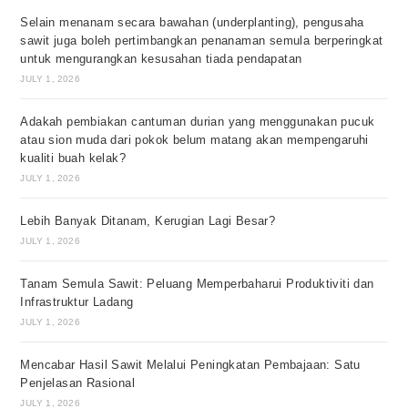
Selain menanam secara bawahan (underplanting), pengusaha
sawit juga boleh pertimbangkan penanaman semula berperingkat
untuk mengurangkan kesusahan tiada pendapatan
JULY 1, 2026
Adakah pembiakan cantuman durian yang menggunakan pucuk
atau sion muda dari pokok belum matang akan mempengaruhi
kualiti buah kelak?
JULY 1, 2026
Lebih Banyak Ditanam, Kerugian Lagi Besar?
JULY 1, 2026
Tanam Semula Sawit: Peluang Memperbaharui Produktiviti dan
Infrastruktur Ladang
JULY 1, 2026
Mencabar Hasil Sawit Melalui Peningkatan Pembajaan: Satu
Penjelasan Rasional
JULY 1, 2026