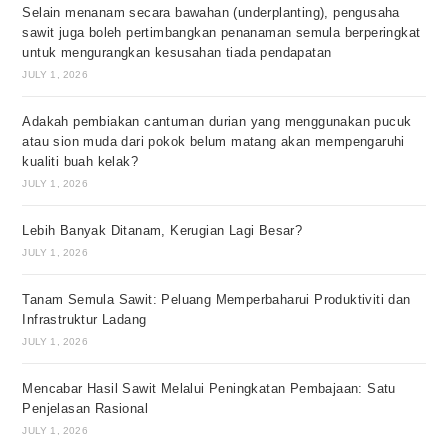
Selain menanam secara bawahan (underplanting), pengusaha
sawit juga boleh pertimbangkan penanaman semula berperingkat
untuk mengurangkan kesusahan tiada pendapatan
JULY 1, 2026
Adakah pembiakan cantuman durian yang menggunakan pucuk
atau sion muda dari pokok belum matang akan mempengaruhi
kualiti buah kelak?
JULY 1, 2026
Lebih Banyak Ditanam, Kerugian Lagi Besar?
JULY 1, 2026
Tanam Semula Sawit: Peluang Memperbaharui Produktiviti dan
Infrastruktur Ladang
JULY 1, 2026
Mencabar Hasil Sawit Melalui Peningkatan Pembajaan: Satu
Penjelasan Rasional
JULY 1, 2026