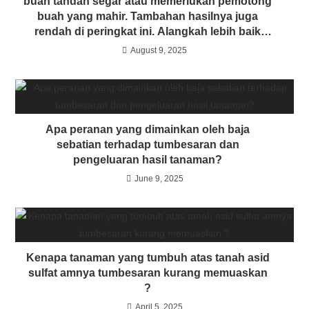
buah tandan segar atau memerlukan pemotong
buah yang mahir. Tambahan hasilnya juga
rendah di peringkat ini. Alangkah lebih baik
menanam semula berbanding terus mengekal
August 9, 2025
pokok tua? Disertakan perbandingan kos
untuk kedua-dua amalan tersebut.
Apa peranan yang dimainkan oleh baja
sebatian terhadap tumbesaran dan
pengeluaran hasil tanaman?
June 9, 2025
Kenapa tanaman yang tumbuh atas tanah asid
sulfat amnya tumbesaran kurang memuaskan
?
April 5, 2025