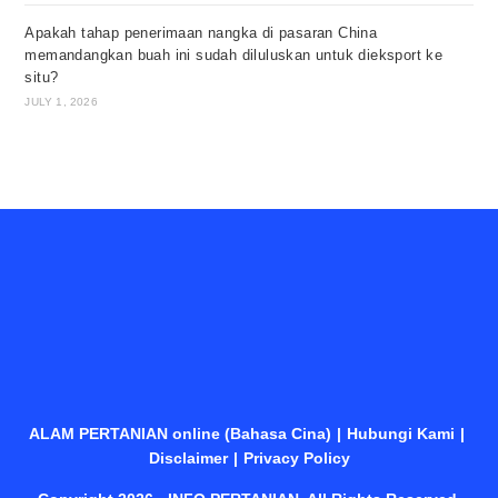
Apakah tahap penerimaan nangka di pasaran China
memandangkan buah ini sudah diluluskan untuk dieksport ke
situ?
JULY 1, 2026
ALAM PERTANIAN online (Bahasa Cina)
Hubungi Kami
Disclaimer
Privacy Policy