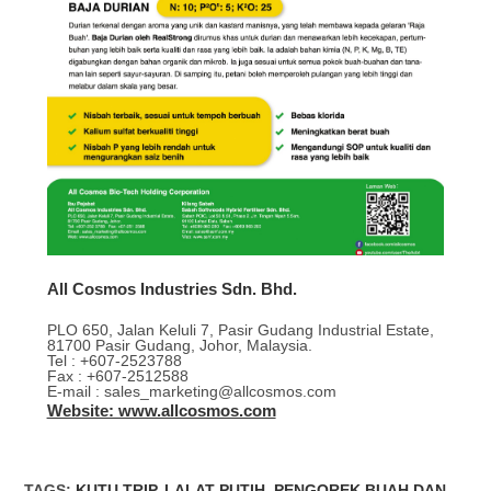
All Cosmos Industries Sdn. Bhd.
PLO 650, Jalan Keluli 7, Pasir Gudang Industrial Estate,
81700 Pasir Gudang, Johor, Malaysia.
Tel : +607-2523788
Fax : +607-2512588
E-mail : sales_marketing@allcosmos.com
Website: www.allcosmos.com
TAGS
:
KUTU TRIP
,
LALAT PUTIH
,
PENGOREK BUAH DAN