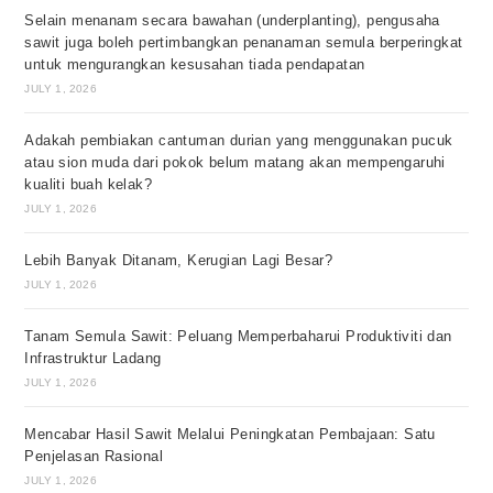
Selain menanam secara bawahan (underplanting), pengusaha
sawit juga boleh pertimbangkan penanaman semula berperingkat
untuk mengurangkan kesusahan tiada pendapatan
JULY 1, 2026
Adakah pembiakan cantuman durian yang menggunakan pucuk
atau sion muda dari pokok belum matang akan mempengaruhi
kualiti buah kelak?
JULY 1, 2026
Lebih Banyak Ditanam, Kerugian Lagi Besar?
JULY 1, 2026
Tanam Semula Sawit: Peluang Memperbaharui Produktiviti dan
Infrastruktur Ladang
JULY 1, 2026
Mencabar Hasil Sawit Melalui Peningkatan Pembajaan: Satu
Penjelasan Rasional
JULY 1, 2026