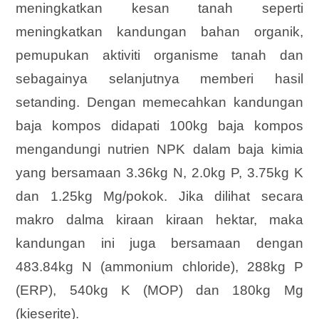
meningkatkan kesan tanah seperti
meningkatkan kandungan bahan organik,
pemupukan aktiviti organisme tanah dan
sebagainya selanjutnya memberi hasil
setanding. Dengan memecahkan kandungan
baja kompos didapati 100kg baja kompos
mengandungi nutrien NPK dalam baja kimia
yang bersamaan 3.36kg N, 2.0kg P, 3.75kg K
dan 1.25kg Mg/pokok. Jika dilihat secara
makro dalma kiraan kiraan hektar, maka
kandungan ini juga bersamaan dengan
483.84kg N (ammonium chloride), 288kg P
(ERP), 540kg K (MOP) dan 180kg Mg
(kieserite).