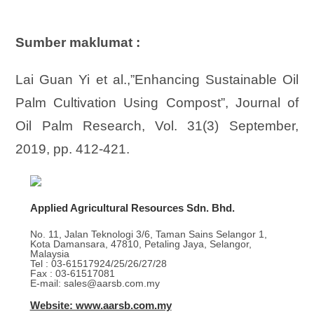
Sumber maklumat :
Lai Guan Yi et al.,”Enhancing Sustainable Oil
Palm Cultivation Using Compost”, Journal of
Oil Palm Research, Vol. 31(3) September,
2019, pp. 412-421.
Applied Agricultural Resources Sdn. Bhd.
No. 11, Jalan Teknologi 3/6, Taman Sains Selangor 1,
Kota Damansara, 47810, Petaling Jaya, Selangor,
Malaysia
Tel : 03-61517924/25/26/27/28
Fax : 03-61517081
E-mail: sales@aarsb.com.my
Website: www.aarsb.com.my