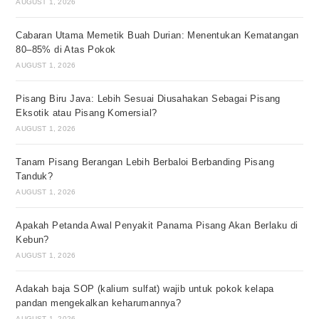
AUGUST 1, 2026
Cabaran Utama Memetik Buah Durian: Menentukan Kematangan
80–85% di Atas Pokok
AUGUST 1, 2026
Pisang Biru Java: Lebih Sesuai Diusahakan Sebagai Pisang
Eksotik atau Pisang Komersial?
AUGUST 1, 2026
Tanam Pisang Berangan Lebih Berbaloi Berbanding Pisang
Tanduk?
AUGUST 1, 2026
Apakah Petanda Awal Penyakit Panama Pisang Akan Berlaku di
Kebun?
AUGUST 1, 2026
Adakah baja SOP (kalium sulfat) wajib untuk pokok kelapa
pandan mengekalkan keharumannya?
AUGUST 1, 2026