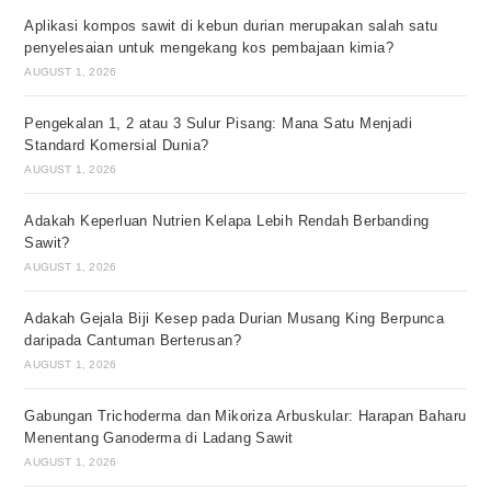
Aplikasi kompos sawit di kebun durian merupakan salah satu
penyelesaian untuk mengekang kos pembajaan kimia?
AUGUST 1, 2026
Pengekalan 1, 2 atau 3 Sulur Pisang: Mana Satu Menjadi
Standard Komersial Dunia?
AUGUST 1, 2026
Adakah Keperluan Nutrien Kelapa Lebih Rendah Berbanding
Sawit?
AUGUST 1, 2026
Adakah Gejala Biji Kesep pada Durian Musang King Berpunca
daripada Cantuman Berterusan?
AUGUST 1, 2026
Gabungan Trichoderma dan Mikoriza Arbuskular: Harapan Baharu
Menentang Ganoderma di Ladang Sawit
AUGUST 1, 2026