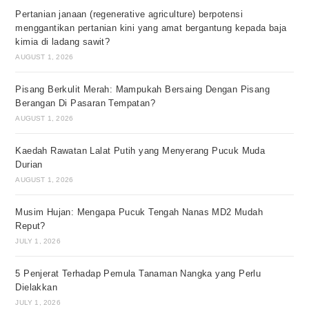
Pertanian janaan (regenerative agriculture) berpotensi
menggantikan pertanian kini yang amat bergantung kepada baja
kimia di ladang sawit?
AUGUST 1, 2026
Pisang Berkulit Merah: Mampukah Bersaing Dengan Pisang
Berangan Di Pasaran Tempatan?
AUGUST 1, 2026
Kaedah Rawatan Lalat Putih yang Menyerang Pucuk Muda
Durian
AUGUST 1, 2026
Musim Hujan: Mengapa Pucuk Tengah Nanas MD2 Mudah
Reput?
JULY 1, 2026
5 Penjerat Terhadap Pemula Tanaman Nangka yang Perlu
Dielakkan
JULY 1, 2026