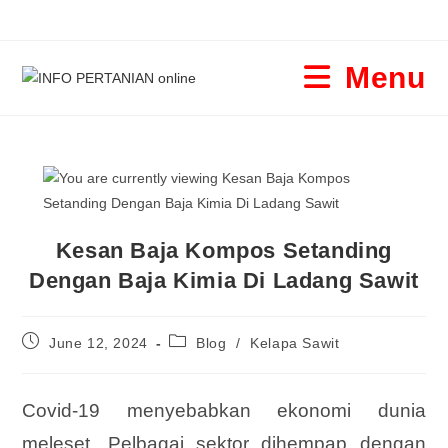
Menu
Kesan Baja Kompos Setanding
Dengan Baja Kimia Di Ladang Sawit
June 12, 2024
Blog
/
Kelapa Sawit
Covid-19 menyebabkan ekonomi dunia
meleset. Pelbagai sektor dihempap dengan