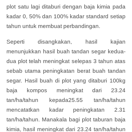
plot satu lagi ditaburi dengan baja kimia pada
kadar 0, 50% dan 100% kadar standard setiap
tahun untuk membuat perbandingan.
Seperti disangkakan, hasil kajian
menunjukkan hasil buah tandan segar kedua-
dua plot telah meningkat selepas 3 tahun atas
sebab utama peningkatan berat buah tandan
segar. Hasil buah di plot yang ditaburi 100kg
baja kompos meningkat dari 23.24
tan/ha/tahun kepada25.55 tan/ha/tahun
mencatatkan kadar peningkatan 2.31
tan/ha/tahun. Manakala bagi plot taburan baja
kimia, hasil meningkat dari 23.24 tan/ha/tahun