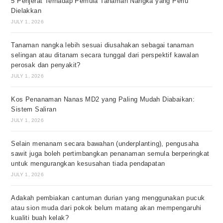
5 Penjerat Terhadap Pemula Tanaman Nangka yang Perlu
Dielakkan
JULY 1, 2026
Tanaman nangka lebih sesuai diusahakan sebagai tanaman
selingan atau ditanam secara tunggal dari perspektif kawalan
perosak dan penyakit?
JULY 1, 2026
Kos Penanaman Nanas MD2 yang Paling Mudah Diabaikan:
Sistem Saliran
JULY 1, 2026
Selain menanam secara bawahan (underplanting), pengusaha
sawit juga boleh pertimbangkan penanaman semula berperingkat
untuk mengurangkan kesusahan tiada pendapatan
JULY 1, 2026
Adakah pembiakan cantuman durian yang menggunakan pucuk
atau sion muda dari pokok belum matang akan mempengaruhi
kualiti buah kelak?