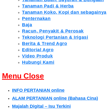
Tanaman Padi & Herba
Tanaman Koko, Kopi dan sebagainya
Penternakan
Baja
Racun, Penyakit & Perosak
Teknologi Pertanian & Irigasi
Berita & Trend Agro
Editorial Agro
Video Produk
Hubungi Kami
Menu
Close
INFO PERTANIAN online
ALAM PERTANIAN online (Bahasa Cina)
Majalah Digital – Isu Terkini