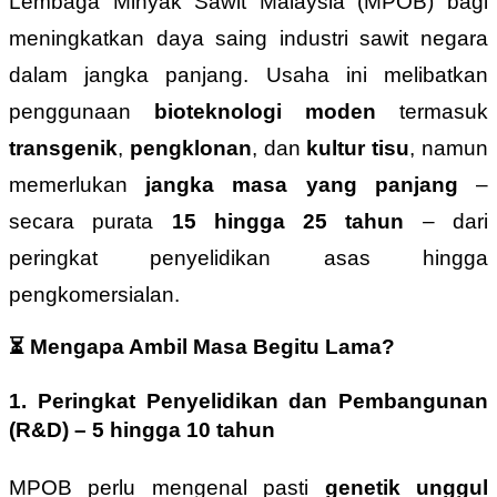
Lembaga Minyak Sawit Malaysia (MPOB) bagi
meningkatkan daya saing industri sawit negara
dalam jangka panjang. Usaha ini melibatkan
penggunaan
bioteknologi moden
termasuk
transgenik
,
pengklonan
, dan
kultur tisu
, namun
memerlukan
jangka masa yang panjang
–
secara purata
15 hingga 25 tahun
– dari
peringkat penyelidikan asas hingga
pengkomersialan.
⏳
Mengapa Ambil Masa Begitu Lama?
1.
Peringkat Penyelidikan dan Pembangunan
(R&D)
– 5 hingga 10 tahun
MPOB perlu mengenal pasti
genetik unggul