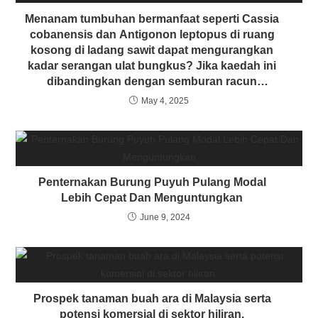
Menanam tumbuhan bermanfaat seperti Cassia
cobanensis dan Antigonon leptopus di ruang
kosong di ladang sawit dapat mengurangkan
kadar serangan ulat bungkus? Jika kaedah ini
dibandingkan dengan semburan racun
biopestisid seperti Bt., mana satu lebih
May 4, 2025
berkesan ?
Penternakan Burung Puyuh Pulang Modal
Lebih Cepat Dan Menguntungkan
June 9, 2024
Prospek tanaman buah ara di Malaysia serta
potensi komersial di sektor hiliran.