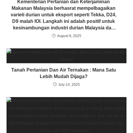
Kementerian Pertanian dan Keterjaminan
Makanan Malaysia berhasrat mempelbagaikan
varieti durian untuk eksport seperti Tekka, D24,
D9 malah IOI. Langkah ini adalah positif untuk
kesinambungan industri durian Malaysia dan
bukan bergantung semata-mata pada satu dua
August 8, 2025
varieti sahaja. Beri pandangan.
Tanah Pertanian Dan Air Ternakan : Mana Satu
Lebih Mudah Dijaga?
July 14, 2025