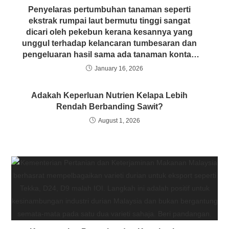
Penyelaras pertumbuhan tanaman seperti
ekstrak rumpai laut bermutu tinggi sangat
dicari oleh pekebun kerana kesannya yang
unggul terhadap kelancaran tumbesaran dan
pengeluaran hasil sama ada tanaman kontan
ataupun tanaman saka
January 16, 2026
Adakah Keperluan Nutrien Kelapa Lebih
Rendah Berbanding Sawit?
August 1, 2026