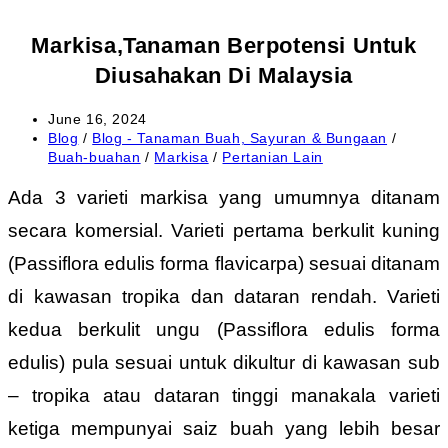
Markisa,Tanaman Berpotensi Untuk
Diusahakan Di Malaysia
Post
June 16, 2024
published:
Post
Blog
/
Blog - Tanaman Buah, Sayuran & Bungaan
/
category:
Buah-buahan
/
Markisa
/
Pertanian Lain
Ada 3 varieti markisa yang umumnya ditanam
secara komersial. Varieti pertama berkulit kuning
(Passiflora edulis forma flavicarpa) sesuai ditanam
di kawasan tropika dan dataran rendah. Varieti
kedua berkulit ungu (Passiflora edulis forma
edulis) pula sesuai untuk dikultur di kawasan sub
– tropika atau dataran tinggi manakala varieti
ketiga mempunyai saiz buah yang lebih besar