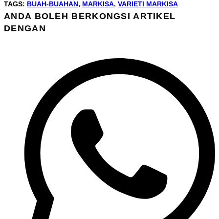
TAGS
:
BUAH-BUAHAN
,
MARKISA
,
VARIETI MARKISA
ANDA BOLEH BERKONGSI ARTIKEL
SHARE
DENGAN
THIS
Opens
CONTENT
in
a
new
window