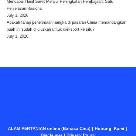
Mencabar Hasil Sawit Melalui Peningkatan Pembajaan: Satu
Penjelasan Rasional
July 1, 2026
Apakah tahap penerimaan nangka di pasaran China memandangkan
buah ini sudah diluluskan untuk dieksport ke situ?
July 1, 2026
ALAM PERTANIAN online (Bahasa Cina)
Hubungi Kami
Disclaimer
Privacy Policy