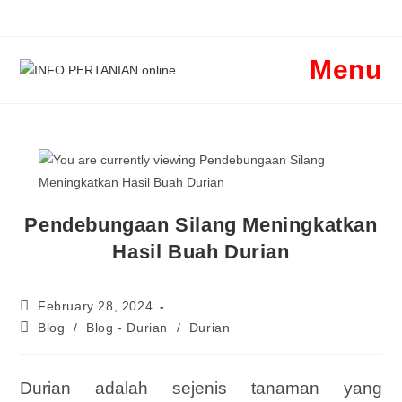
Skip
to
content
Menu
Pendebungaan Silang Meningkatkan
Hasil Buah Durian
Post
February 28, 2024
published:
Post
Blog
/
Blog - Durian
/
Durian
category:
Durian adalah sejenis tanaman yang