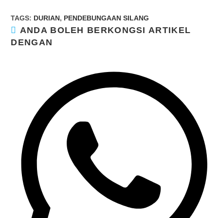
TAGS
:
DURIAN
,
PENDEBUNGAAN SILANG
ANDA BOLEH BERKONGSI ARTIKEL
SHARE
DENGAN
THIS
CONTENT
Opens
in
a
new
window