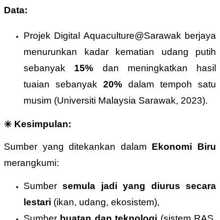
Data:
Projek Digital Aquaculture@Sarawak berjaya
menurunkan kadar kematian udang putih
sebanyak
15%
dan meningkatkan hasil
tuaian sebanyak
20%
dalam tempoh satu
musim (Universiti Malaysia Sarawak, 2023).
✳️ Kesimpulan:
Sumber yang ditekankan dalam
Ekonomi Biru
merangkumi:
Sumber
semula jadi yang diurus secara
lestari
(ikan, udang, ekosistem),
Sumber
buatan dan teknologi
(sistem RAS,