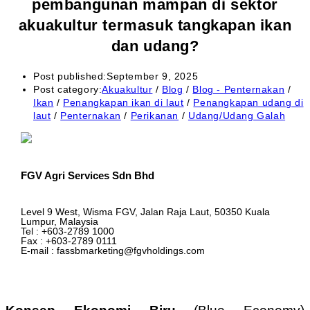
pembangunan mampan di sektor
akuakultur termasuk tangkapan ikan
dan udang?
Post published:
September 9, 2025
Post category:
Akuakultur
/
Blog
/
Blog - Penternakan
/
Ikan
/
Penangkapan ikan di laut
/
Penangkapan udang di
laut
/
Penternakan
/
Perikanan
/
Udang/Udang Galah
FGV Agri Services Sdn Bhd
Level 9 West, Wisma FGV, Jalan Raja Laut, 50350 Kuala
Lumpur, Malaysia
Tel : +603-2789 1000
Fax : +603-2789 0111
E-mail : fassbmarketing@fgvholdings.com