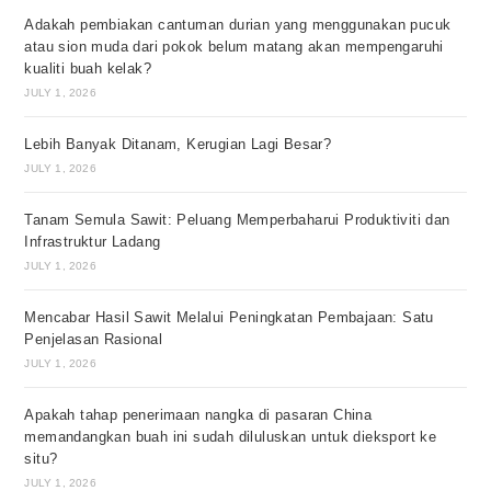
Adakah pembiakan cantuman durian yang menggunakan pucuk
atau sion muda dari pokok belum matang akan mempengaruhi
kualiti buah kelak?
JULY 1, 2026
Lebih Banyak Ditanam, Kerugian Lagi Besar?
JULY 1, 2026
Tanam Semula Sawit: Peluang Memperbaharui Produktiviti dan
Infrastruktur Ladang
JULY 1, 2026
Mencabar Hasil Sawit Melalui Peningkatan Pembajaan: Satu
Penjelasan Rasional
JULY 1, 2026
Apakah tahap penerimaan nangka di pasaran China
memandangkan buah ini sudah diluluskan untuk dieksport ke
situ?
JULY 1, 2026