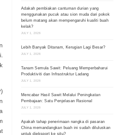
Adakah pembiakan cantuman durian yang
menggunakan pucuk atau sion muda dari pokok
belum matang akan mempengaruhi kualiti buah
kelak?
JULY 1, 2026
n
Lebih Banyak Ditanam, Kerugian Lagi Besar?
JULY 1, 2026
.
k
Tanam Semula Sawit: Peluang Memperbaharui
Produktiviti dan Infrastruktur Ladang
JULY 1, 2026
)
Mencabar Hasil Sawit Melalui Peningkatan
n
Pembajaan: Satu Penjelasan Rasional
JULY 1, 2026
a
m
Apakah tahap penerimaan nangka di pasaran
China memandangkan buah ini sudah diluluskan
t
untuk dieksport ke situ?