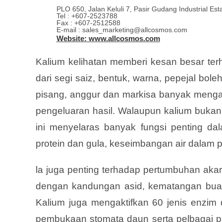
PLO 650, Jalan Keluli 7, Pasir Gudang Industrial Es
Tel : +607-2523788
Fax : +607-2512588
E-mail : sales_marketing@allcosmos.com
Website: www.allcosmos.com
Kalium kelihatan memberi kesan besar t
dari segi saiz, bentuk, warna, pepejal bol
pisang, anggur dan markisa banyak menga
pengeluaran hasil. Walaupun kalium buka
ini menyelaras banyak fungsi penting dal
protein dan gula, keseimbangan air dalam
la juga penting terhadap pertumbuhan akar
dengan kandungan asid, kematangan buah
Kalium juga mengaktifkan 60 jenis enzim
pembukaan stomata daun serta pelbagai pr