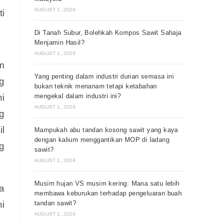
AUGUST 1, 2026
i
Di Tanah Subur, Bolehkah Kompos Sawit Sahaja
Menjamin Hasil?
AUGUST 1, 2026
m
Yang penting dalam industri durian semasa ini
g
bukan teknik menanam tetapi ketabahan
mengekal dalam industri ini?
i
AUGUST 1, 2026
g
il
Mampukah abu tandan kosong sawit yang kaya
dengan kalium menggantikan MOP di ladang
g
sawit?
AUGUST 1, 2026
Musim hujan VS musim kering: Mana satu lebih
a
membawa keburukan terhadap pengeluaran buah
tandan sawit?
i
AUGUST 1, 2026