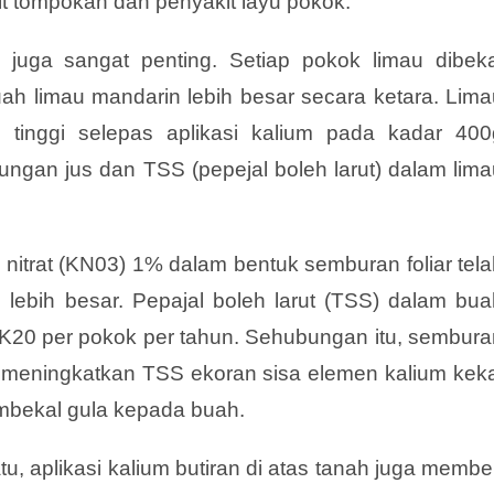
it tompokan dan penyakit layu pokok.
 juga sangat penting. Setiap pokok limau dibeka
h limau mandarin lebih besar secara ketara. Lima
 tinggi selepas aplikasi kalium pada kadar 400
ngan jus dan TSS (pepejal boleh larut) dalam lima
itrat (KN03) 1% dalam bentuk semburan foliar tela
ebih besar. Pepajal boleh larut (TSS) dalam bua
K20 per pokok per tahun. Sehubungan itu, sembura
ga meningkatkan TSS ekoran sisa elemen kalium keka
mbekal gula kepada buah.
aplikasi kalium butiran di atas tanah juga member