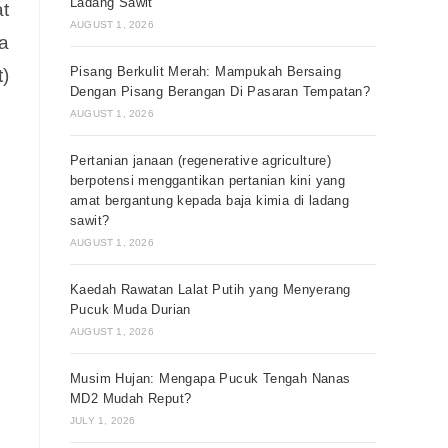
Ladang Sawit
t
AUGUST 1, 2026
a
Pisang Berkulit Merah: Mampukah Bersaing
t)
Dengan Pisang Berangan Di Pasaran Tempatan?
AUGUST 1, 2026
Pertanian janaan (regenerative agriculture)
berpotensi menggantikan pertanian kini yang
amat bergantung kepada baja kimia di ladang
sawit?
AUGUST 1, 2026
Kaedah Rawatan Lalat Putih yang Menyerang
Pucuk Muda Durian
AUGUST 1, 2026
Musim Hujan: Mengapa Pucuk Tengah Nanas
MD2 Mudah Reput?
JULY 1, 2026