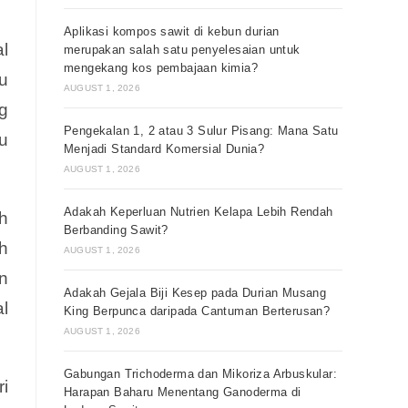
Aplikasi kompos sawit di kebun durian
l
merupakan salah satu penyelesaian untuk
mengekang kos pembajaan kimia?
u
AUGUST 1, 2026
g
Pengekalan 1, 2 atau 3 Sulur Pisang: Mana Satu
u
Menjadi Standard Komersial Dunia?
AUGUST 1, 2026
Adakah Keperluan Nutrien Kelapa Lebih Rendah
h
Berbanding Sawit?
h
AUGUST 1, 2026
n
Adakah Gejala Biji Kesep pada Durian Musang
l
King Berpunca daripada Cantuman Berterusan?
AUGUST 1, 2026
Gabungan Trichoderma dan Mikoriza Arbuskular:
i
Harapan Baharu Menentang Ganoderma di