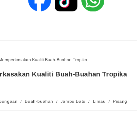
kasakan Kualiti Buah-Buahan Tropika
 Bungaan
/
Buah-buahan
/
Jambu Batu
/
Limau
/
Pisang