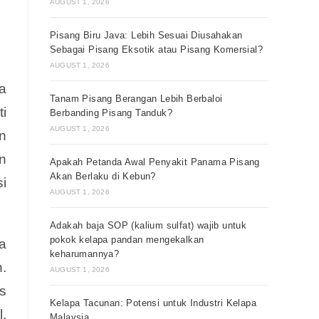
AUGUST 1, 2026
Pisang Biru Java: Lebih Sesuai Diusahakan
Sebagai Pisang Eksotik atau Pisang Komersial?
AUGUST 1, 2026
a
Tanam Pisang Berangan Lebih Berbaloi
ti
Berbanding Pisang Tanduk?
AUGUST 1, 2026
n
n
Apakah Petanda Awal Penyakit Panama Pisang
Akan Berlaku di Kebun?
i
AUGUST 1, 2026
Adakah baja SOP (kalium sulfat) wajib untuk
pokok kelapa pandan mengekalkan
a
keharumannya?
.
AUGUST 1, 2026
s
Kelapa Tacunan: Potensi untuk Industri Kelapa
.
Malaysia