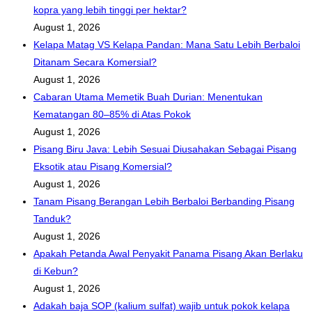
kopra yang lebih tinggi per hektar?
penternakan
August 1, 2026
siput
Kelapa Matag VS Kelapa Pandan: Mana Satu Lebih Berbaloi
babi
Ditanam Secara Komersial?
untuk
August 1, 2026
pasaran
Cabaran Utama Memetik Buah Durian: Menentukan
domestik
Kematangan 80–85% di Atas Pokok
dan
August 1, 2026
eksport?
Pisang Biru Java: Lebih Sesuai Diusahakan Sebagai Pisang
Apa
Eksotik atau Pisang Komersial?
kegunaan
August 1, 2026
siput
Tanam Pisang Berangan Lebih Berbaloi Berbanding Pisang
babi
Tanduk?
secara
August 1, 2026
komersial
Apakah Petanda Awal Penyakit Panama Pisang Akan Berlaku
?
di Kebun?
August 1, 2026
Adakah baja SOP (kalium sulfat) wajib untuk pokok kelapa