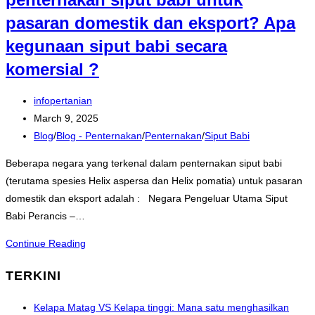
pasaran domestik dan eksport? Apa
kegunaan siput babi secara
komersial ?
Post
infopertanian
author:
Post
March 9, 2025
published:
Post
Blog
/
Blog - Penternakan
/
Penternakan
/
Siput Babi
category:
Beberapa negara yang terkenal dalam penternakan siput babi
(terutama spesies Helix aspersa dan Helix pomatia) untuk pasaran
domestik dan eksport adalah : Negara Pengeluar Utama Siput
Babi Perancis –…
Negara
Continue Reading
mana
TERKINI
yang
popular
Kelapa Matag VS Kelapa tinggi: Mana satu menghasilkan
dalam