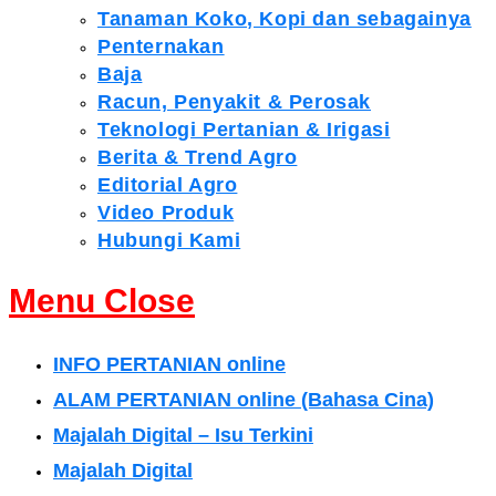
Tanaman Koko, Kopi dan sebagainya
Penternakan
Baja
Racun, Penyakit & Perosak
Teknologi Pertanian & Irigasi
Berita & Trend Agro
Editorial Agro
Video Produk
Hubungi Kami
Menu
Close
INFO PERTANIAN online
ALAM PERTANIAN online (Bahasa Cina)
Majalah Digital – Isu Terkini
Majalah Digital