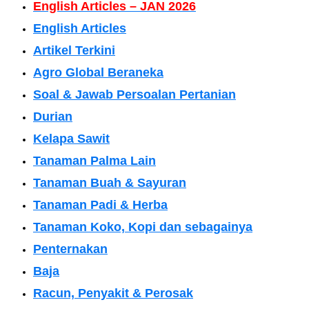
English Articles – JAN 2026
English Articles
Artikel Terkini
Agro Global Beraneka
Soal & Jawab Persoalan Pertanian
Durian
Kelapa Sawit
Tanaman Palma Lain
Tanaman Buah & Sayuran
Tanaman Padi & Herba
Tanaman Koko, Kopi dan sebagainya
Penternakan
Baja
Racun, Penyakit & Perosak