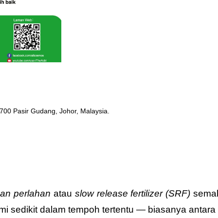
1700 Pasir Gudang, Johor, Malaysia.
san perlahan
atau
slow release fertilizer (SRF)
semaki
 demi sedikit dalam tempoh tertentu — biasanya anta