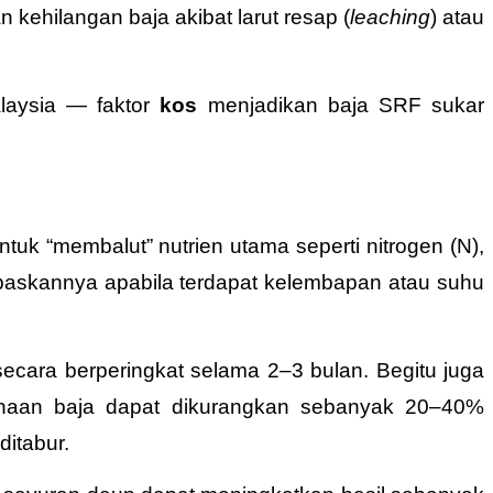
 kehilangan baja akibat larut resap (
leaching
) atau
alaysia — faktor
kos
menjadikan baja SRF sukar
tuk “membalut” nutrien utama seperti nitrogen (N),
lepaskannya apabila terdapat kelembapan atau suhu
cara berperingkat selama 2–3 bulan. Begitu juga
naan baja dapat dikurangkan sebanyak 20–40%
ditabur.