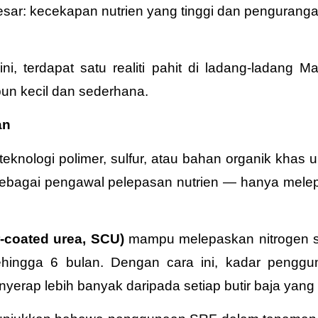
besar: kecekapan nutrien yang tinggi dan pengurangan
i, terdapat satu realiti pahit di ladang-ladang M
un kecil dan sederhana.
an
ologi polimer, sulfur, atau bahan organik khas un
ak sebagai pengawal pelepasan nutrien — hanya me
ur-coated urea, SCU)
mampu melepaskan nitrogen se
ingga 6 bulan. Dengan cara ini, kadar penggu
rap lebih banyak daripada setiap butir baja yang 