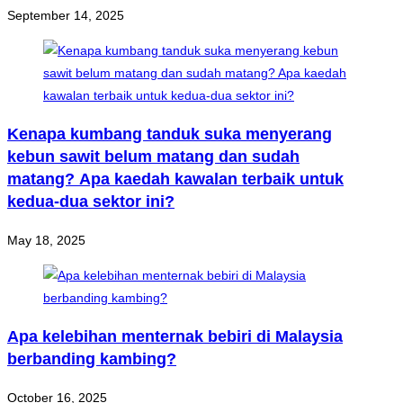
September 14, 2025
menjalankan penanaman pusingan kedua.
Beginilah seterusnya. Dalam tempoh lebih
kurang 5 tahun, berapa keluasan tanaman
akan dicapai?
Kenapa kumbang tanduk suka menyerang
kebun sawit belum matang dan sudah
matang? Apa kaedah kawalan terbaik untuk
kedua-dua sektor ini?
May 18, 2025
Apa kelebihan menternak bebiri di Malaysia
berbanding kambing?
October 16, 2025