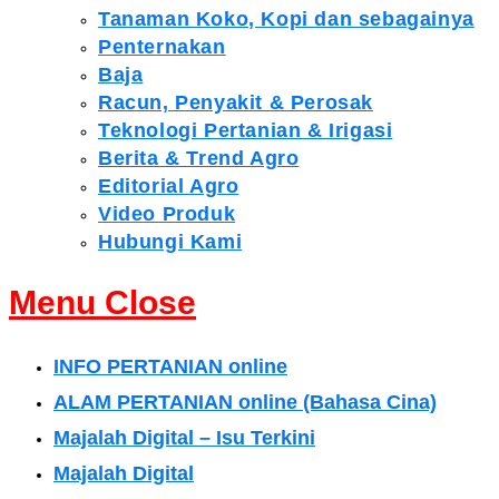
Tanaman Koko, Kopi dan sebagainya
Penternakan
Baja
Racun, Penyakit & Perosak
Teknologi Pertanian & Irigasi
Berita & Trend Agro
Editorial Agro
Video Produk
Hubungi Kami
Menu
Close
INFO PERTANIAN online
ALAM PERTANIAN online (Bahasa Cina)
Majalah Digital – Isu Terkini
Majalah Digital