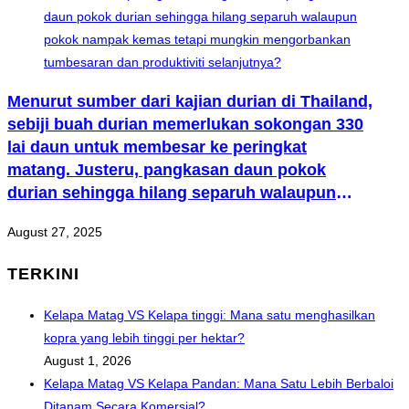
Menurut sumber dari kajian durian di Thailand,
sebiji buah durian memerlukan sokongan 330
lai daun untuk membesar ke peringkat
matang. Justeru, pangkasan daun pokok
durian sehingga hilang separuh walaupun
pokok nampak kemas tetapi mungkin
August 27, 2025
mengorbankan tumbesaran dan produktiviti
selanjutnya?
TERKINI
Kelapa Matag VS Kelapa tinggi: Mana satu menghasilkan
kopra yang lebih tinggi per hektar?
August 1, 2026
Kelapa Matag VS Kelapa Pandan: Mana Satu Lebih Berbaloi
Ditanam Secara Komersial?