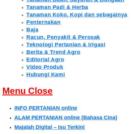
Tanaman Padi & Herba
Tanaman Koko, Kopi dan sebagainya
Penternakan
Baja
Racun, Penyakit & Perosak
Teknologi Pertanian & Irigasi
Berita & Trend Agro
Editorial Agro
Video Produk
Hubungi Kami
Menu
Close
INFO PERTANIAN online
ALAM PERTANIAN online (Bahasa Cina)
Majalah Digital – Isu Terkini