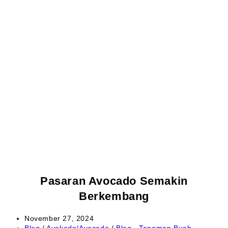
Pasaran Avocado Semakin
Berkembang
Post
November 27, 2024
published:
Post
Blog
/
Avokado/Avocado
/
Blog - Tanaman Buah,