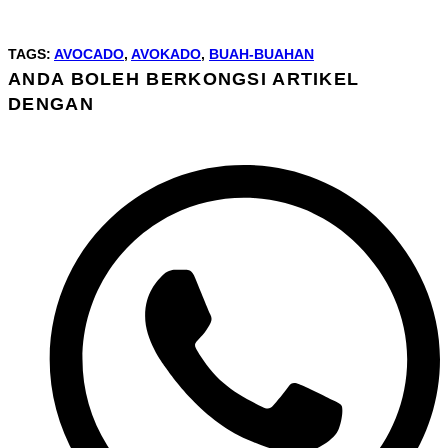
TAGS
:
AVOCADO
,
AVOKADO
,
BUAH-BUAHAN
ANDA BOLEH BERKONGSI ARTIKEL
SHARE
DENGAN
THIS
Opens
CONTENT
in
a
new
window