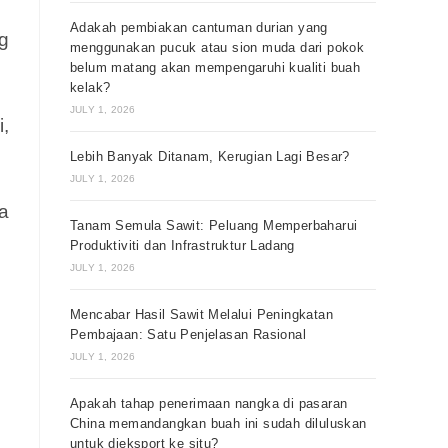
Adakah pembiakan cantuman durian yang
g
menggunakan pucuk atau sion muda dari pokok
belum matang akan mempengaruhi kualiti buah
kelak?
JULY 1, 2026
,
Lebih Banyak Ditanam, Kerugian Lagi Besar?
JULY 1, 2026
a
Tanam Semula Sawit: Peluang Memperbaharui
Produktiviti dan Infrastruktur Ladang
JULY 1, 2026
Mencabar Hasil Sawit Melalui Peningkatan
Pembajaan: Satu Penjelasan Rasional
JULY 1, 2026
Apakah tahap penerimaan nangka di pasaran
China memandangkan buah ini sudah diluluskan
untuk dieksport ke situ?