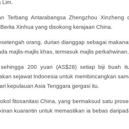
 Lim.
n Terbang Antarabangsa Zhengzhou Xinzheng d
Berita Xinhua yang disokong kerajaan China.
sesetengah orang, durian dianggap sebagai makana
da majlis-majlis khas, termasuk majlis perkahwinan.
hingga 200 yuan (AS$28) setiap biji buah itu
rakan sejawat Indonesia untuk membincangkan sam
i kepulauan Asia Tenggara gergasi itu.
okol fitosanitasi China, yang bermaksud satu prose
kinan kuarantin untuk memastikan ia bebas daripad