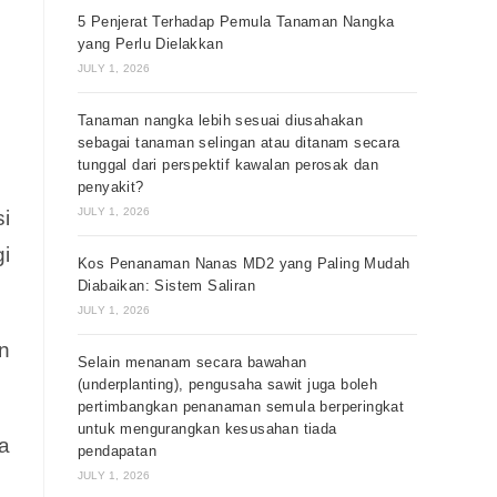
5 Penjerat Terhadap Pemula Tanaman Nangka
yang Perlu Dielakkan
JULY 1, 2026
Tanaman nangka lebih sesuai diusahakan
sebagai tanaman selingan atau ditanam secara
tunggal dari perspektif kawalan perosak dan
penyakit?
JULY 1, 2026
i
i
Kos Penanaman Nanas MD2 yang Paling Mudah
Diabaikan: Sistem Saliran
JULY 1, 2026
n
Selain menanam secara bawahan
(underplanting), pengusaha sawit juga boleh
pertimbangkan penanaman semula berperingkat
untuk mengurangkan kesusahan tiada
a
pendapatan
JULY 1, 2026