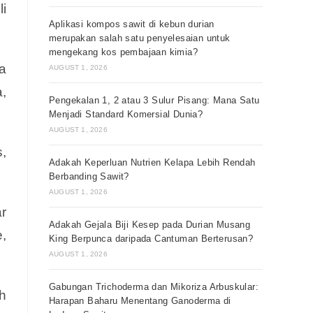
i
Aplikasi kompos sawit di kebun durian
merupakan salah satu penyelesaian untuk
mengekang kos pembajaan kimia?
a
AUGUST 1, 2026
,
Pengekalan 1, 2 atau 3 Sulur Pisang: Mana Satu
Menjadi Standard Komersial Dunia?
AUGUST 1, 2026
,
Adakah Keperluan Nutrien Kelapa Lebih Rendah
Berbanding Sawit?
AUGUST 1, 2026
r
Adakah Gejala Biji Kesep pada Durian Musang
,
King Berpunca daripada Cantuman Berterusan?
AUGUST 1, 2026
Gabungan Trichoderma dan Mikoriza Arbuskular:
ih
Harapan Baharu Menentang Ganoderma di