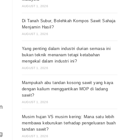
AUGUST 1, 2026
Di Tanah Subur, Bolehkah Kompos Sawit Sahaja
Menjamin Hasil?
AUGUST 1, 2026
Yang penting dalam industri durian semasa ini
bukan teknik menanam tetapi ketabahan
mengekal dalam industri ini?
AUGUST 1, 2026
Mampukah abu tandan kosong sawit yang kaya
dengan kalium menggantikan MOP di ladang
sawit?
AUGUST 1, 2026
an
Musim hujan VS musim kering: Mana satu lebih
membawa keburukan terhadap pengeluaran buah
tandan sawit?
g
AUGUST 1, 2026