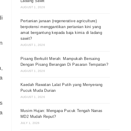
Ladang Sawit
AUGUST 1, 2026
i
Pertanian janaan (regenerative agriculture)
berpotensi menggantikan pertanian kini yang
amat bergantung kepada baja kimia di ladang
sawit?
n
AUGUST 1, 2026
Pisang Berkulit Merah: Mampukah Bersaing
Dengan Pisang Berangan Di Pasaran Tempatan?
,
AUGUST 1, 2026
a
Kaedah Rawatan Lalat Putih yang Menyerang
Pucuk Muda Durian
AUGUST 1, 2026
s
Musim Hujan: Mengapa Pucuk Tengah Nanas
a
MD2 Mudah Reput?
JULY 1, 2026