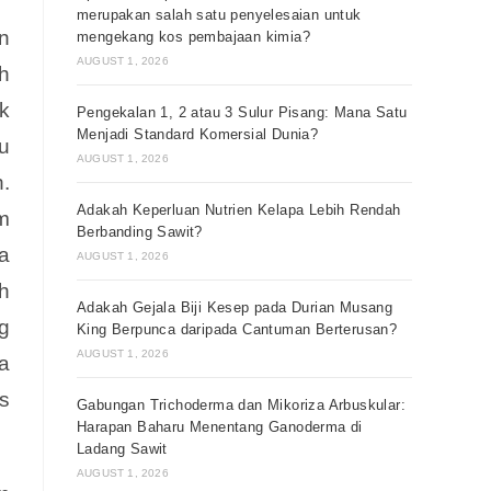
merupakan salah satu penyelesaian untuk
n
mengekang kos pembajaan kimia?
AUGUST 1, 2026
h
k
Pengekalan 1, 2 atau 3 Sulur Pisang: Mana Satu
Menjadi Standard Komersial Dunia?
u
AUGUST 1, 2026
.
Adakah Keperluan Nutrien Kelapa Lebih Rendah
m
Berbanding Sawit?
a
AUGUST 1, 2026
h
Adakah Gejala Biji Kesep pada Durian Musang
g
King Berpunca daripada Cantuman Berterusan?
AUGUST 1, 2026
a
s
Gabungan Trichoderma dan Mikoriza Arbuskular:
Harapan Baharu Menentang Ganoderma di
Ladang Sawit
AUGUST 1, 2026