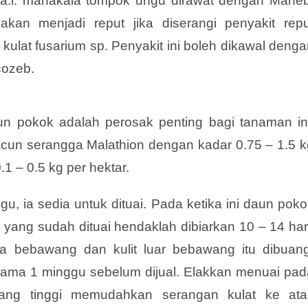
 a.i. manakala tompok ungu dirawat dengan Maneb
an menjadi reput jika diserangi penyakit repu
lat fusarium sp. Penyakit ini boleh dikawal denga
cozeb.
n pokok adalah perosak penting bagi tanaman ini
cun serangga Malathion dengan kadar 0.75 – 1.5 k
1 – 0.5 kg per hektar.
, ia sedia untuk dituai. Pada ketika ini daun poko
n yang sudah dituai hendaklah dibiarkan 10 – 14 har
a bebawang dan kulit luar bebawang itu dibuang
lama 1 minggu sebelum dijual. Elakkan menuai pad
ang tinggi memudahkan serangan kulat ke ata