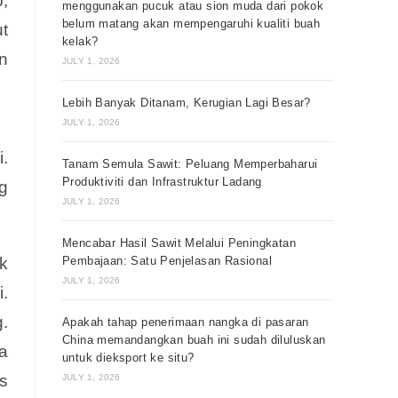
,
menggunakan pucuk atau sion muda dari pokok
belum matang akan mempengaruhi kualiti buah
t
kelak?
n
JULY 1, 2026
Lebih Banyak Ditanam, Kerugian Lagi Besar?
JULY 1, 2026
.
Tanam Semula Sawit: Peluang Memperbaharui
Produktiviti dan Infrastruktur Ladang
g
JULY 1, 2026
Mencabar Hasil Sawit Melalui Peningkatan
k
Pembajaan: Satu Penjelasan Rasional
JULY 1, 2026
i.
.
Apakah tahap penerimaan nangka di pasaran
China memandangkan buah ini sudah diluluskan
a
untuk dieksport ke situ?
s
JULY 1, 2026