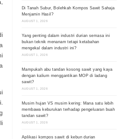
,
Di Tanah Subur, Bolehkah Kompos Sawit Sahaja
Menjamin Hasil?
AUGUST 1, 2026
i
Yang penting dalam industri durian semasa ini
bukan teknik menanam tetapi ketabahan
a
mengekal dalam industri ini?
i
AUGUST 1, 2026
a
Mampukah abu tandan kosong sawit yang kaya
dengan kalium menggantikan MOP di ladang
sawit?
AUGUST 1, 2026
i
i.
Musim hujan VS musim kering: Mana satu lebih
membawa keburukan terhadap pengeluaran buah
g
tandan sawit?
i
AUGUST 1, 2026
Aplikasi kompos sawit di kebun durian