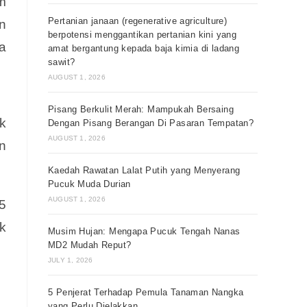
m
Pertanian janaan (regenerative agriculture)
n
berpotensi menggantikan pertanian kini yang
a
amat bergantung kepada baja kimia di ladang
sawit?
AUGUST 1, 2026
Pisang Berkulit Merah: Mampukah Bersaing
k
Dengan Pisang Berangan Di Pasaran Tempatan?
AUGUST 1, 2026
n
Kaedah Rawatan Lalat Putih yang Menyerang
Pucuk Muda Durian
AUGUST 1, 2026
5
k
Musim Hujan: Mengapa Pucuk Tengah Nanas
MD2 Mudah Reput?
JULY 1, 2026
5 Penjerat Terhadap Pemula Tanaman Nangka
yang Perlu Dielakkan