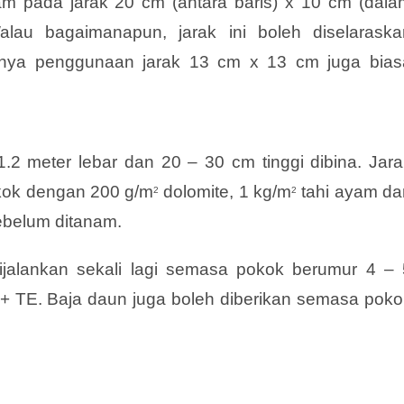
am pada jarak 20 cm (antara baris) x 10 cm (dala
alau bagaimanapun, jarak ini boleh diselaraska
nya penggunaan jarak 13 cm x 13 cm juga bias
2 meter lebar dan 20 – 30 cm tinggi dibina. Jara
tokok dengan 200 g/m
dolomite, 1 kg/m
tahi ayam da
2
2
ebelum ditanam.
alankan sekali lagi semasa pokok berumur 4 – 
+ TE. Baja daun juga boleh diberikan semasa poko