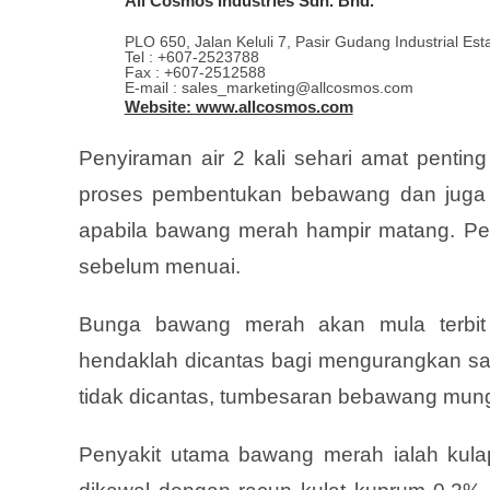
All Cosmos Industries Sdn. Bhd.
PLO 650, Jalan Keluli 7, Pasir Gudang Industrial Es
Tel : +607-2523788
Fax : +607-2512588
E-mail : sales_marketing@allcosmos.com
Website: www.allcosmos.com
Penyiraman air 2 kali sehari amat penti
proses pembentukan bebawang dan juga 
apabila bawang merah hampir matang. Pen
sebelum menuai.
Bunga bawang merah akan mula terbit
hendaklah dicantas bagi mengurangkan sa
tidak dicantas, tumbesaran bebawang mungk
Penyakit utama bawang merah ialah kul