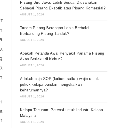
Pisang Biru Java: Lebih Sesuai Diusahakan
Sebagai Pisang Eksotik atau Pisang Komersial?
AUGUST 1, 2026
t
Tanam Pisang Berangan Lebih Berbaloi
n
Berbanding Pisang Tanduk?
a
AUGUST 1, 2026
a
Apakah Petanda Awal Penyakit Panama Pisang
g
Akan Berlaku di Kebun?
AUGUST 1, 2026
a
n
Adakah baja SOP (kalium sulfat) wajib untuk
pokok kelapa pandan mengekalkan
keharumannya?
AUGUST 1, 2026
h
Kelapa Tacunan: Potensi untuk Industri Kelapa
a
Malaysia
n
AUGUST 1, 2026