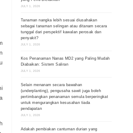
JULY 1, 2026
Tanaman nangka lebih sesuai diusahakan
sebagai tanaman selingan atau ditanam secara
tunggal dari perspektif kawalan perosak dan
penyakit?
m
JULY 1, 2026
n
Kos Penanaman Nanas MD2 yang Paling Mudah
u
Diabaikan: Sistem Saliran
JULY 1, 2026
Selain menanam secara bawahan
i
(underplanting), pengusaha sawit juga boleh
pertimbangkan penanaman semula berperingkat
a
untuk mengurangkan kesusahan tiada
pendapatan
JULY 1, 2026
h
Adakah pembiakan cantuman durian yang