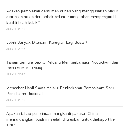
Adakah pembiakan cantuman durian yang menggunakan pucuk
atau sion muda dari pokok belum matang akan mempengaruhi
kualiti buah kelak?
JULY 1, 2026
Lebih Banyak Ditanam, Kerugian Lagi Besar?
JULY 1, 2026
Tanam Semula Sawit: Peluang Memperbaharui Produktiviti dan
Infrastruktur Ladang
JULY 1, 2026
Mencabar Hasil Sawit Melalui Peningkatan Pembajaan: Satu
Penjelasan Rasional
JULY 1, 2026
Apakah tahap penerimaan nangka di pasaran China
memandangkan buah ini sudah diluluskan untuk dieksport ke
situ?