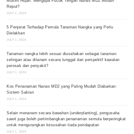
Musim Hujan: Mengapa Pucuk Tengah Nanas MD2 Mudah
Reput?
JULY 1, 2026
5 Penjerat Terhadap Pemula Tanaman Nangka yang Perlu
Dielakkan
JULY 1, 2026
Tanaman nangka lebih sesuai diusahakan sebagai tanaman
selingan atau ditanam secara tunggal dari perspektif kawalan
perosak dan penyakit?
JULY 1, 2026
Kos Penanaman Nanas MD2 yang Paling Mudah Diabaikan:
Sistem Saliran
JULY 1, 2026
Selain menanam secara bawahan (underplanting), pengusaha
sawit juga boleh pertimbangkan penanaman semula berperingkat
untuk mengurangkan kesusahan tiada pendapatan
JULY 1, 2026