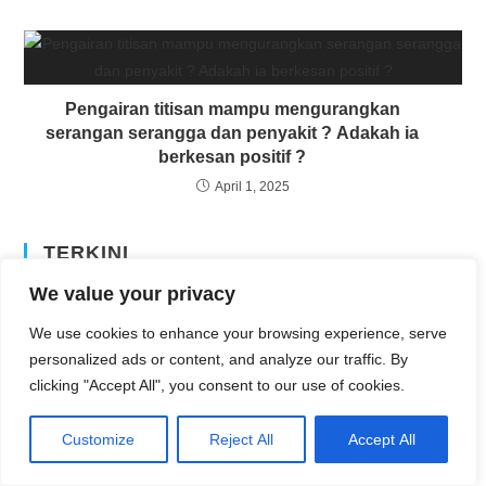
Pengairan titisan mampu mengurangkan
serangan serangga dan penyakit ? Adakah ia
berkesan positif ?
April 1, 2025
TERKINI
We value your privacy
Kelapa Matag VS Kelapa tinggi: Mana satu menghasilkan kopra
yang lebih tinggi per hektar?
We use cookies to enhance your browsing experience, serve
AUGUST 1, 2026
personalized ads or content, and analyze our traffic. By
clicking "Accept All", you consent to our use of cookies.
Kelapa Matag VS Kelapa Pandan: Mana Satu Lebih Berbaloi
Ditanam Secara Komersial?
Customize
Reject All
Accept All
AUGUST 1, 2026