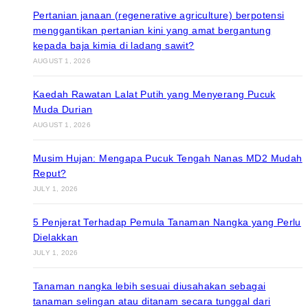
Pertanian janaan (regenerative agriculture) berpotensi
menggantikan pertanian kini yang amat bergantung
kepada baja kimia di ladang sawit?
AUGUST 1, 2026
Kaedah Rawatan Lalat Putih yang Menyerang Pucuk
Muda Durian
AUGUST 1, 2026
Musim Hujan: Mengapa Pucuk Tengah Nanas MD2 Mudah
Reput?
JULY 1, 2026
5 Penjerat Terhadap Pemula Tanaman Nangka yang Perlu
Dielakkan
JULY 1, 2026
Tanaman nangka lebih sesuai diusahakan sebagai
tanaman selingan atau ditanam secara tunggal dari