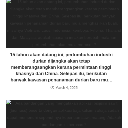
15 tahun akan datang ini, pertumbuhan industri
durian dijangka akan tetap
memberangsangkan kerana permintaan tinggi
khasnya dari China. Selepas itu, berikutan
banyak kawasan penanaman durian baru mula
menghasilkan buah, misalnya Vietnam, Laos,
March 4, 2025
Indonesia, kemboja, Filipina, Thailand dan
Malaysia, adakah suasana ini akan berubah
malahan pertumbuhan akan mula merosot ?