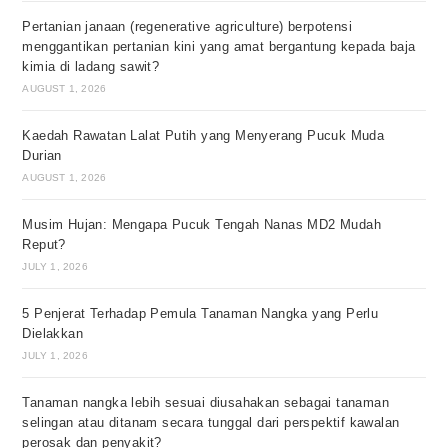
Pertanian janaan (regenerative agriculture) berpotensi
menggantikan pertanian kini yang amat bergantung kepada baja
kimia di ladang sawit?
AUGUST 1, 2026
Kaedah Rawatan Lalat Putih yang Menyerang Pucuk Muda
Durian
AUGUST 1, 2026
Musim Hujan: Mengapa Pucuk Tengah Nanas MD2 Mudah
Reput?
JULY 1, 2026
5 Penjerat Terhadap Pemula Tanaman Nangka yang Perlu
Dielakkan
JULY 1, 2026
Tanaman nangka lebih sesuai diusahakan sebagai tanaman
selingan atau ditanam secara tunggal dari perspektif kawalan
perosak dan penyakit?